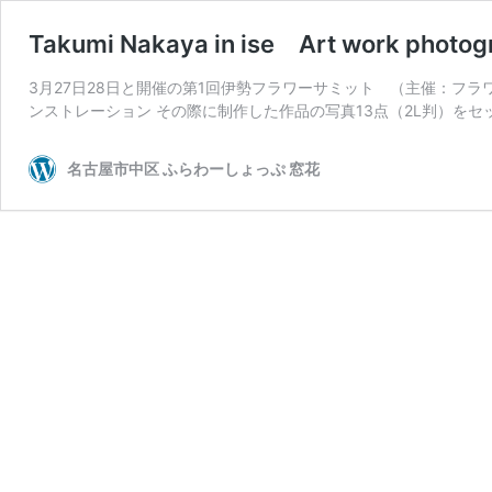
Takumi Nakaya in ise Art work photog
3月27日28日と開催の第1回伊勢フラワーサミット （主催：フ
ンストレーション その際に制作した作品の写真13点（2Ⅼ判）をセ
名古屋市中区 ふらわーしょっぷ 窓花